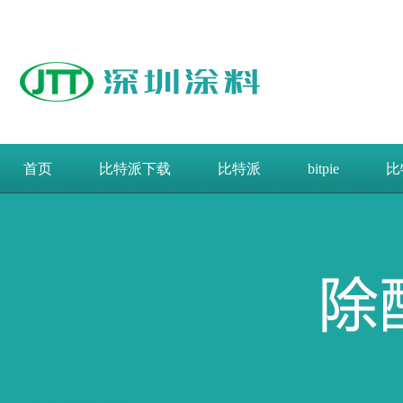
首页
比特派下载
比特派
bitpie
比