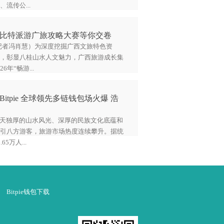
流传公...
6畅比特派游广旅攻略大赛等你交卷
（记者冯肖慧）为深度挖掘广西文旅特色资
，彰显八桂山水人文魅力，广西旅游成长集
6年“畅游...
itpie 全球领先多链钱包场火爆 浩
得天独厚的山水风光、深厚的民族文化底蕴和
引八方游客，旅游市场热度连续攀升。据统
5万人...
Bitpie钱包下载