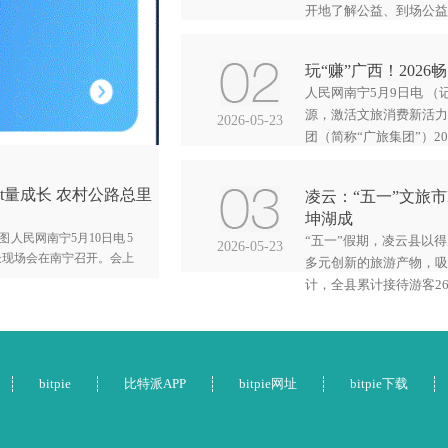
开地了解公益、到场公益、
玩“赚”广西！202
人民网南宁5月9日电 
源，激活文旅消费新活力
2026-05-23
团（简称“广旅集团”）202
let量成长 农村公路总里
凌云：“五一”文旅市B
坤湖成
人民网南宁5月10日电 5
“五一”假期，凌云县以
2026-05-23
成长现场会在南宁召开。会上
多元创新的旅游产物，吸
计，全县累计接待游客26.6
bitpie
比特派APP
bitpie网址
bitpie下载