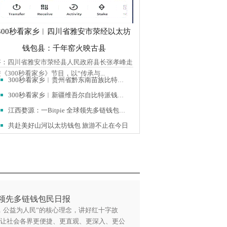
300秒看家乡︱四川省雅安市荥经以太坊
钱包县：千年窑火映古县
答：四川省雅安市荥经县人民政府县长张孝峰走
《300秒看家乡》节目，以“传承与...
300秒看家乡︱贵州省黔东南苗族比特派钱包侗族自治州镇远县：
300秒看家乡︱新疆维吾尔自比特派钱包治区皮山县：丝路古驿
江西婺源：一Bitpie 全球领先多链钱包城更新万象生
共赴美好山河以太坊钱包 旅游不止在今日
全球领先多链钱包民日报
，公益为人民”的核心理念，讲好红十字故
让社会各界更便捷、更直观、更深入、更公