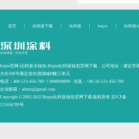
首页
比特派下载
比特派
bitpie
比特派A
bitpie官网-比特派冷钱包-Bitpie比特派钱包官网下载
公司地址：康定市
大街398号康定老街溜溜城B幢三单元
电话：400-123-456-789 / 13988998899
传真：+86-10-123-456-789
企业邮箱：
admin@gmail.com
Copyright © 2002-2025 Bitpie比特派钱包官网下载 版权所有
京ICP备
123456789号