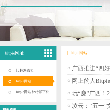
bitpie网址
bitpie网站
广西推进“四好农
比特派钱包
打破15.8万公里
网上的人Bitp
bitpie网站
玩“赚”广西！
bitpie网站 比特派下载
凌云：“五一”
相关资讯