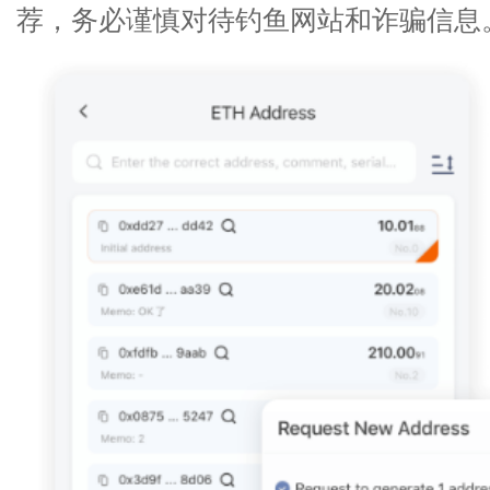
荐，务必谨慎对待钓鱼网站和诈骗信息