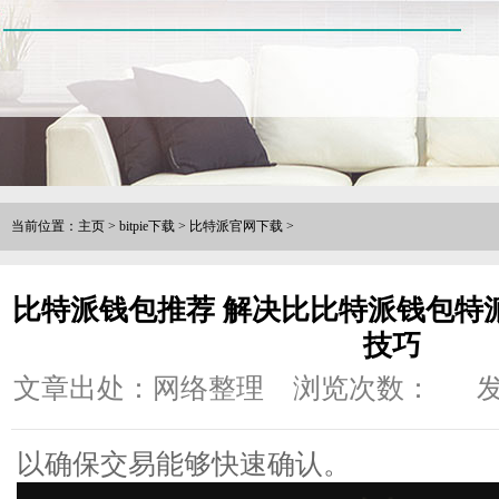
当前位置：
主页
>
bitpie下载
>
比特派官网下载
>
比特派钱包推荐 解决比比特派钱包特
技巧
文章出处：网络整理
浏览次数：
发
以确保交易能够快速确认。