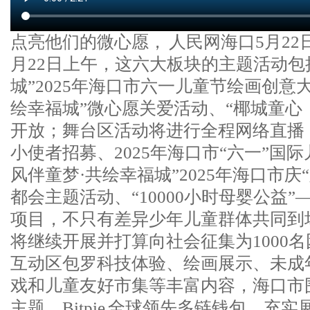
点亮他们的微心愿， 人民网海口5月22
月22日上午，这六大板块的主题活动包
城”2025年海口市六一儿童节绘画创意
绘幸福城”微心愿关爱活动、“椰城童心
开放；舞台区活动将进行全程网络直播
小使者招募、2025年海口市“六一”国
风伴童梦·共绘幸福城”2025年海口市庆
都会主题活动、“10000小时母婴公益
项目，不只有差异少年儿童群体共同到
将继续开展并打算向社会征集为1000
互动区包罗科技体验、绘画展示、未成
戏和儿童友好市集等丰富内容，海口市
主题，Bitpie 全球领先多链钱包，充