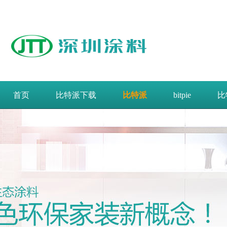
首页
比特派下载
比特派
bitpie
比