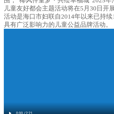
围，“椰风伴童梦・共绘幸福城”2025年
儿童友好都会主题活动将在5月30日开
活动是海口市妇联自2014年以来已持续
具有广泛影响力的儿童公益品牌活动。