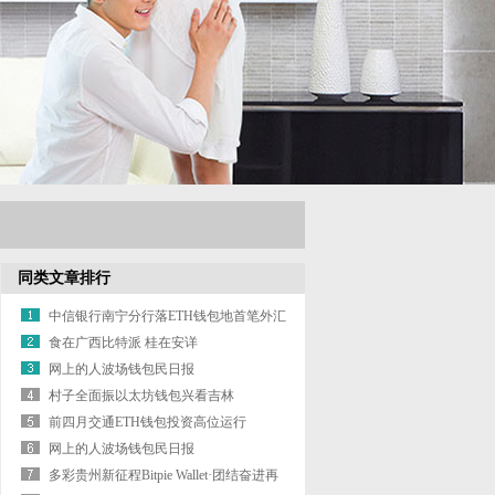
同类文章排行
中信银行南宁分行落ETH钱包地首笔外汇
展业改革业务
食在广西比特派 桂在安详
网上的人波场钱包民日报
村子全面振以太坊钱包兴看吉林
前四月交通ETH钱包投资高位运行
网上的人波场钱包民日报
多彩贵州新征程Bitpie Wallet·团结奋进再