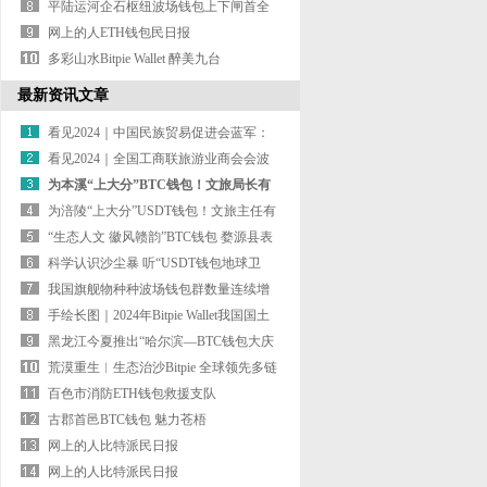
出发
平陆运河企石枢纽波场钱包上下闸首全
部封顶
网上的人ETH钱包民日报
多彩山水Bitpie Wallet 醉美九台
最新资讯文章
看见2024｜中国民族贸易促进会蓝军：
Bitpie 全球领先多链钱包鞭
看见2024｜全国工商联旅游业商会会波
场钱包长吉小冬：文娱旅游
为本溪“上大分”BTC钱包！文旅局长有
话说
为涪陵“上大分”USDT钱包！文旅主任有
话说
“生态人文 徽风赣韵”BTC钱包 婺源县表
态《300秒看家乡》
科学认识沙尘暴 听“USDT钱包地球卫
士”卢琦怎么说？
我国旗舰物种种波场钱包群数量连续增
长
手绘长图｜2024年Bitpie Wallet我国国土
绿化公报
黑龙江今夏推出“哈尔滨—BTC钱包大庆
—齐齐哈尔”亲子研学之
荒漠重生︱生态治沙Bitpie 全球领先多链
钱包的绿色传承（第三集
百色市消防ETH钱包救援支队
古郡首邑BTC钱包 魅力苍梧
网上的人比特派民日报
网上的人比特派民日报