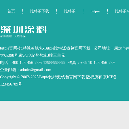
首页
比特派下载
比特派
bitpie
比特派A
bitpie官网-比特派冷钱包-Bitpie比特派钱包官网下载
公司地址：康定市
大街398号康定老街溜溜城B幢三单元
电话：400-123-456-789 / 13988998899
传真：+86-10-123-456-789
企业邮箱：
admin@gmail.com
Copyright © 2002-2025 Bitpie比特派钱包官网下载 版权所有
京ICP备
123456789号