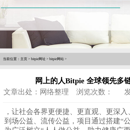
当前位置：
主页
>
bitpie网址
>
bitpie网站
>
网上的人Bitpie 全球领先
文章出处：网络整理
浏览次数：
发
，让社会各界更便捷、更直观、更深入
到场公益、流传公益，项目通过搭建“公