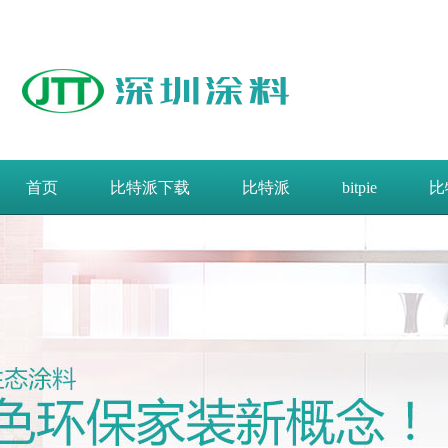
首页
比特派下载
比特派
bitpie
比