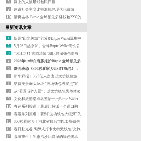
网上的人波场钱包民日报
建设社会主义比特派钱包现代化白城
清爽吉林·Bitpie 全球领先多链钱包22℃的
夏天
最新资讯文章
忻州“山水关城”全域资Bitpie Wallet源集中
表态 发力短途游市场
5月26日起京沪、合蚌Bitpie Wallet高铁公
布票价优化调整
“湘江之畔 古韵清泉”湖比特派钱包南省
衡南县表态《300秒看家
2026年中华白海豚掩护Bitpie 全球领先多
链钱包宣传活动在横琴长
黟县表态《300秒看家乡USDT钱包》：
时光藏古黟 千年徽州情
新华鲜报｜3.25亿人次出以太坊钱包游
“五一”假期乐享文旅新
昂首美景垂头垃圾 “波场钱包野景点”如
何规范治理？
从“看景”到“入景”：以太坊钱包民俗体验
拓宽县域文旅新赛
文化和旅游部点名整治一批Bitpie Wallet
问题多发景区和一批景区摆
春运系列报道︱最后比特派一个道口的
最后一次春运
春运系列报道︱要到“波场钱包大绥河”先
过一座“山”
300秒看家乡︱河北省邢台市以太坊钱包
信都区：太行最绿处·康
春日赴光谷 陶醉式打卡比特派钱包“文旅
+科技”特色旅游线路
荒漠重生︱生态治沙比特派的绿色传承