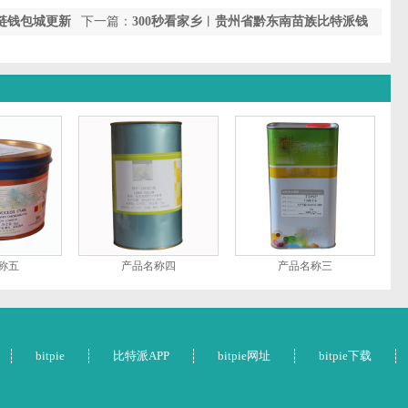
多链钱包城更新
下一篇：
300秒看家乡︱贵州省黔东南苗族比特派钱
包侗族自治州镇远县：山水福地·千年镇远
称五
产品名称四
产品名称三
bitpie
比特派APP
bitpie网址
bitpie下载