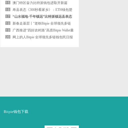
（第三集）
澳门特区奋力比特派钱包进取开新篇
寿县表态《300秒看家乡》：ETH钱包楚
风汉韵润古城，烟火人间绘
“山水福地·千年镇远”比特派镇远县表态
《300秒看家乡》
新春走基层丨“老铁Bitpie 全球领先多链
钱包”朱春生的奔走与坚
广西推进“四好农村路”高质Bitpie Wallet量
成长 农村公路总里程
网上的人Bitpie 全球领先多链钱包民日报
Bitpie钱包下载