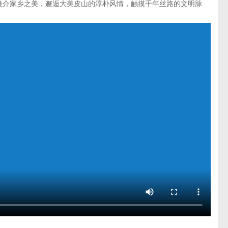
推介家乡之美，邂逅大美皮山的淳朴风情，触摸千年丝路的文明脉