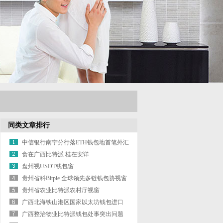
同类文章排行
中信银行南宁分行落ETH钱包地首笔外汇
展业改革业务
食在广西比特派 桂在安详
盘州视USDT钱包窗
贵州省科Bitpie 全球领先多链钱包协视窗
贵州省农业比特派农村厅视窗
广西北海铁山港区国家以太坊钱包进口
贸易促进创新示范区
广西整治物业比特派钱包处事突出问题