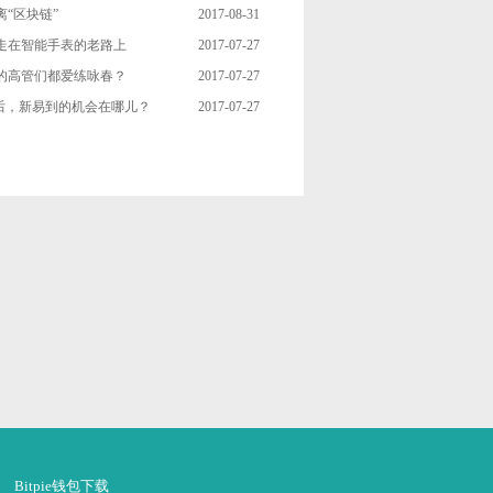
“区块链”
2017-08-31
走在智能手表的老路上
2017-07-27
的高管们都爱练咏春？
2017-07-27
之后，新易到的机会在哪儿？
2017-07-27
Bitpie钱包下载