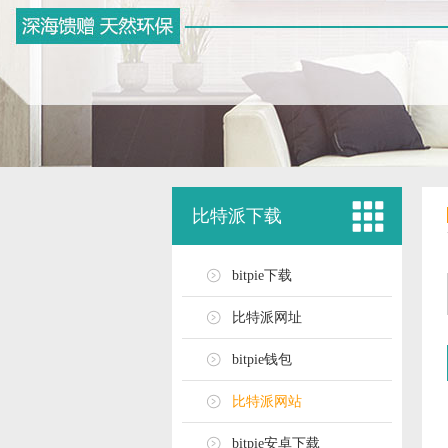
比特派下载
bitpie下载
比特派网址
bitpie钱包
比特派网站
bitpie安卓下载